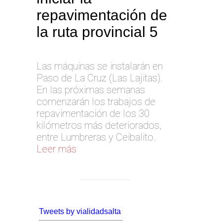
repavimentación de
la ruta provincial 5
Las máquinas se instalarán en
Paso de La Cruz (Las Lajitas).
En las próximas semanas
comenzarán los trabajos de
repavimentación de los 30
kilómetros más deteriorados,
entre Lumbreras y Ceibalito.
Leer más
Tweets by vialidadsalta