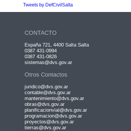
Tweets by DefCivilSalta
CONTACTO
España 721, 4400 Salta Salta
0387 431-0994
0387 431-0826
sistemas@dvs.gov.ar
Otros Contactos
juridico@dvs.gov.ar
contable@dvs.gov.ar
mantenimiento@dvs.gov.ar
obras@dvs.gov.ar
planificacionvial@dvs.gov.ar
programacion@dvs.gov.ar
proyectos@dvs.gov.ar
tierras@dvs.gov.ar