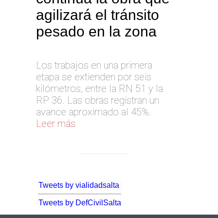
agilizará el tránsito
pesado en la zona
Los trabajos en una primera
etapa se extienden por seis
kilómetros, entre la RN 51 y la
RP 36. Las obras registran un
avance aproximado al 45%.
Leer más
Tweets by vialidadsalta
Tweets by DefCivilSalta